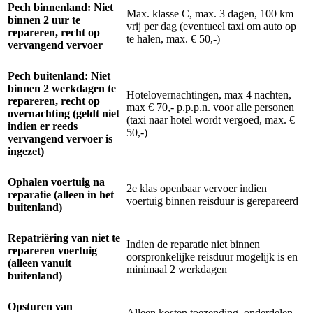
Pech binnenland: Niet
Max. klasse C, max. 3 dagen, 100 km
binnen 2 uur te
vrij per dag (eventueel taxi om auto op
repareren, recht op
te halen, max. € 50,-)
vervangend vervoer
Pech buitenland: Niet
binnen 2 werkdagen te
Hotelovernachtingen, max 4 nachten,
repareren, recht op
max € 70,- p.p.p.n. voor alle personen
overnachting (geldt niet
(taxi naar hotel wordt vergoed, max. €
indien er reeds
50,-)
vervangend vervoer is
ingezet)
Ophalen voertuig na
2e klas openbaar vervoer indien
reparatie (alleen in het
voertuig binnen reisduur is gerepareerd
buitenland)
Repatriëring van niet te
Indien de reparatie niet binnen
repareren voertuig
oorspronkelijke reisduur mogelijk is en
(alleen vanuit
minimaal 2 werkdagen
buitenland)
Opsturen van
Alleen kosten toezending, onderdelen